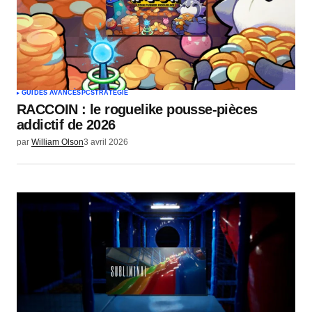
Votre nom
*
Votre e-mail
*
GUIDES AVANCÉS
PC
STRATÉGIE
RACCOIN : le roguelike pousse-pièces
Envoyer un commentaire
addictif de 2026
par
William Olson
3 avril 2026