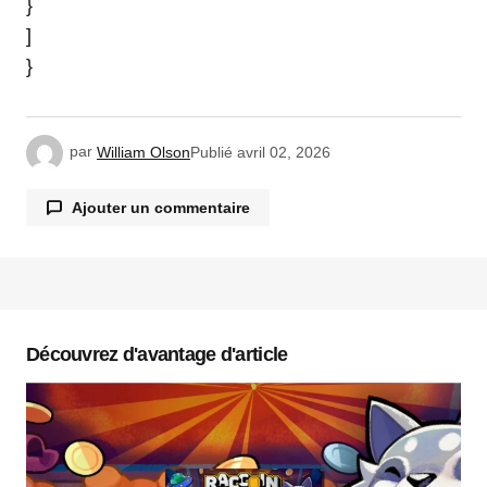
}
]
}
par
William Olson
Publié
avril 02, 2026
Ajouter un commentaire
Votre adresse e-mail ne sera pas publiée.
Les
champs obligatoires sont indiqués avec
*
Découvrez d'avantage d'article
Commentaire
*