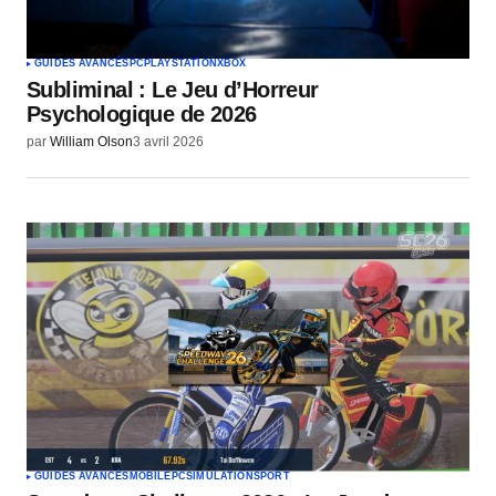
GUIDES AVANCÉS
PC
PLAYSTATION
XBOX
Subliminal : Le Jeu d’Horreur
Psychologique de 2026
par
William Olson
3 avril 2026
GUIDES AVANCÉS
MOBILE
PC
SIMULATION
SPORT