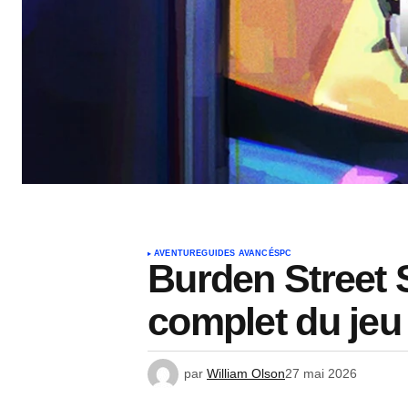
AVENTURE
GUIDES AVANCÉS
PC
Burden Street S
complet du jeu 
par
William Olson
27 mai 2026