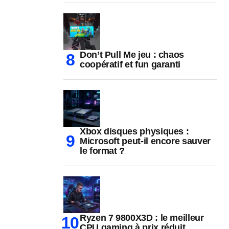
Don’t Pull Me jeu : chaos
coopératif et fun garanti
Xbox disques physiques :
Microsoft peut-il encore sauver
le format ?
Ryzen 7 9800X3D : le meilleur
CPU gaming à prix réduit