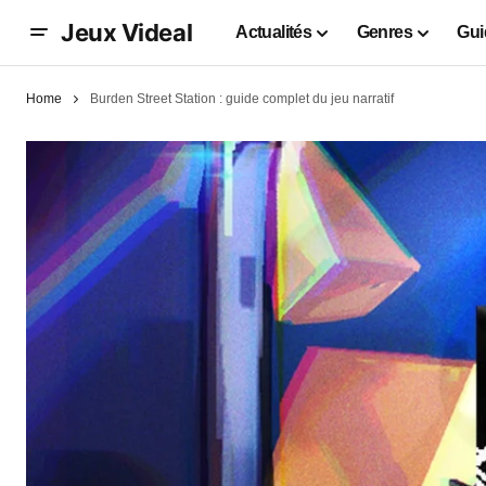
Jeux Videal
Actualités
Genres
Gui
Home
Burden Street Station : guide complet du jeu narratif