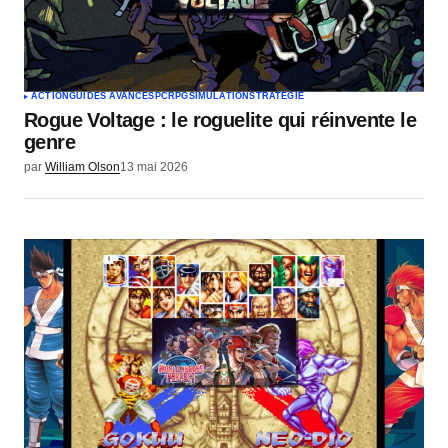
ACTION
GUIDES AVANCÉS
PC
RPG
SIMULATION
STRATÉGIE
Rogue Voltage : le roguelite qui réinvente le
genre
par
William Olson
13 mai 2026