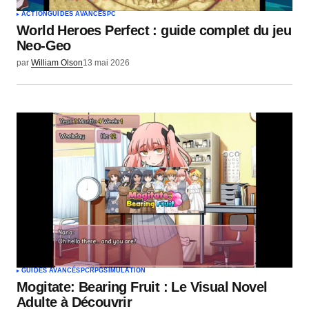
ACTION
GUIDES AVANCÉS
PC
World Heroes Perfect : guide complet du jeu
Neo-Geo
par
William Olson
13 mai 2026
GUIDES AVANCÉS
PC
RPG
SIMULATION
Mogitate: Bearing Fruit : Le Visual Novel
Adulte à Découvrir