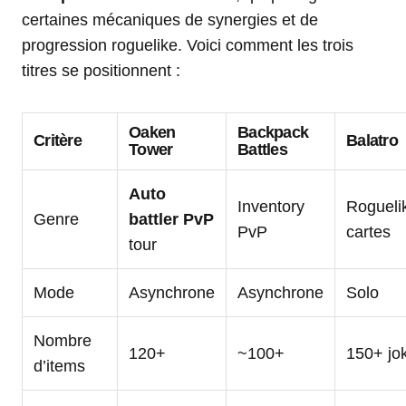
certaines mécaniques de synergies et de
progression roguelike. Voici comment les trois
titres se positionnent :
Oaken
Backpack
Critère
Balatro
Tower
Battles
Auto
Inventory
Rogueli
Genre
battler PvP
PvP
cartes
tour
Mode
Asynchrone
Asynchrone
Solo
Nombre
120+
~100+
150+ jo
d’items