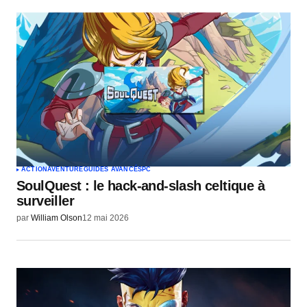
ACTION
AVENTURE
GUIDES AVANCÉS
PC
SoulQuest : le hack-and-slash celtique à
surveiller
par
William Olson
12 mai 2026