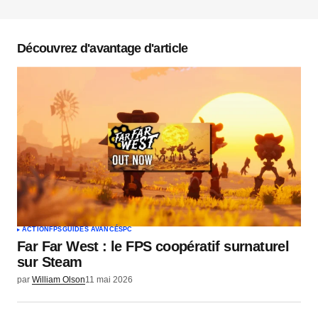
Votre adresse e-mail ne sera pas publiée.
Les
champs obligatoires sont indiqués avec
*
Découvrez d'avantage d'article
Commentaire
*
Votre nom
*
Votre e-mail
*
ACTION
FPS
GUIDES AVANCÉS
PC
Far Far West : le FPS coopératif surnaturel
Envoyer un commentaire
sur Steam
par
William Olson
11 mai 2026