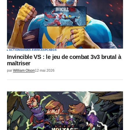
ACTION
GUIDES AVANCÉS
PC
XBOX
Invincible VS : le jeu de combat 3v3 brutal à
maîtriser
par
William Olson
12 mai 2026