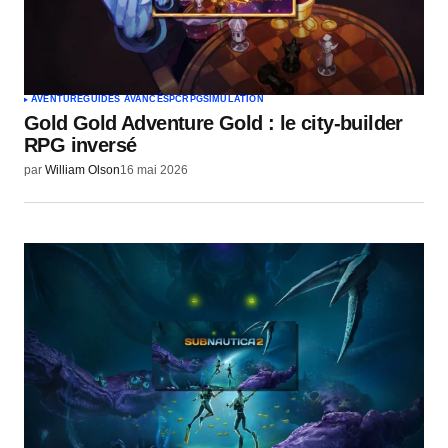
AVENTURE
GUIDES AVANCÉS
PC
RPG
SIMULATION
Gold Gold Adventure Gold : le city-builder
RPG inversé
par
William Olson
16 mai 2026