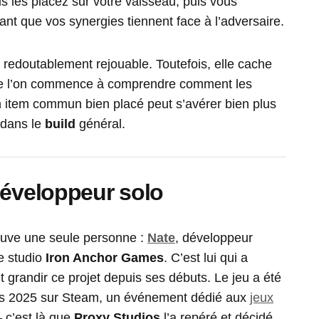
s les placez sur votre vaisseau, puis vous
nt que vos synergies tiennent face à l’adversaire.
t redoutablement rejouable. Toutefois, elle cache
ue l’on commence à comprendre comment les
n item commun bien placé peut s’avérer bien plus
 dans le
build
général.
développeur solo
ouve une seule personne :
Nate
, développeur
e studio
Iron Anchor Games
. C’est lui qui a
t grandir ce projet depuis ses débuts. Le jeu a été
ams 2025 sur Steam, un événement dédié aux
jeux
 c’est là que
Proxy Studios
l’a repéré et décidé