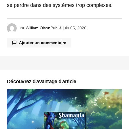
se perdre dans des systèmes trop complexes.
par
William Olson
Publié
juin 05, 2026
Ajouter un commentaire
Votre adresse e-mail ne sera pas publiée.
Les
champs obligatoires sont indiqués avec
*
Découvrez d'avantage d'article
Commentaire
*
Votre nom
*