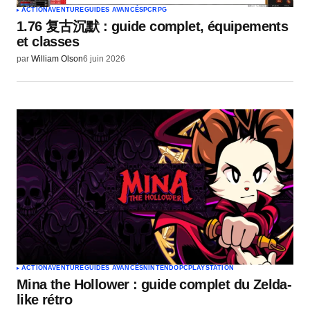
ACTION
AVENTURE
GUIDES AVANCÉS
PC
RPG
1.76 复古沉默 : guide complet, équipements
et classes
par
William Olson
6 juin 2026
ACTION
AVENTURE
GUIDES AVANCÉS
NINTENDO
PC
PLAYSTATION
Mina the Hollower : guide complet du Zelda-
like rétro