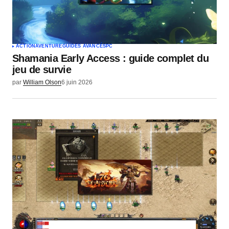
Votre e-mail
*
ACTION
AVENTURE
GUIDES AVANCÉS
PC
Shamania Early Access : guide complet du
Envoyer un commentaire
jeu de survie
par
William Olson
6 juin 2026