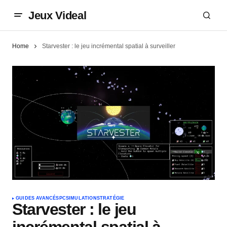
Jeux Videal
Home
Starvester : le jeu incrémental spatial à surveiller
GUIDES AVANCÉS
PC
SIMULATION
STRATÉGIE
Starvester : le jeu