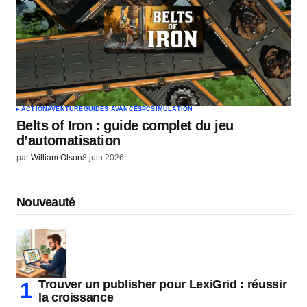
ACTION
AVENTURE
GUIDES AVANCÉS
PC
SIMULATION
Belts of Iron : guide complet du jeu
d’automatisation
par
William Olson
8 juin 2026
Nouveauté
Trouver un publisher pour LexiGrid : réussir
la croissance