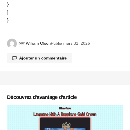
}
]
}
par
William Olson
Publié
mars 31, 2026
Ajouter un commentaire
Votre adresse e-mail ne sera pas publiée.
Les
champs obligatoires sont indiqués avec
*
Découvrez d'avantage d'article
Commentaire
*