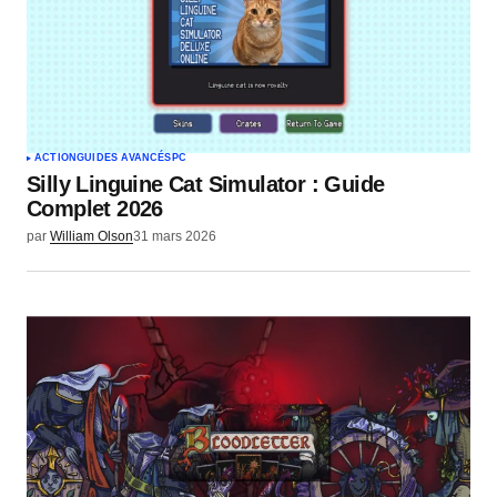
Votre nom
*
Votre e-mail
*
ACTION
GUIDES AVANCÉS
PC
Silly Linguine Cat Simulator : Guide
Envoyer un commentaire
Complet 2026
par
William Olson
31 mars 2026