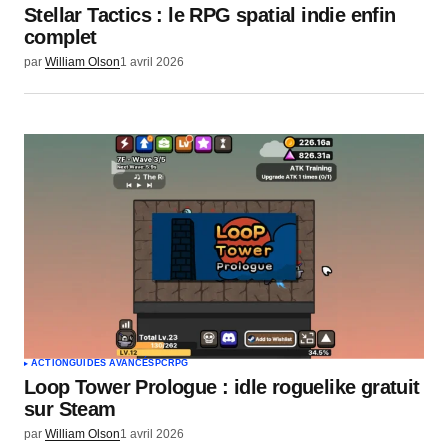
Stellar Tactics : le RPG spatial indie enfin
complet
par
William Olson
1 avril 2026
ACTION
GUIDES AVANCÉS
PC
RPG
Loop Tower Prologue : idle roguelike gratuit
sur Steam
par
William Olson
1 avril 2026