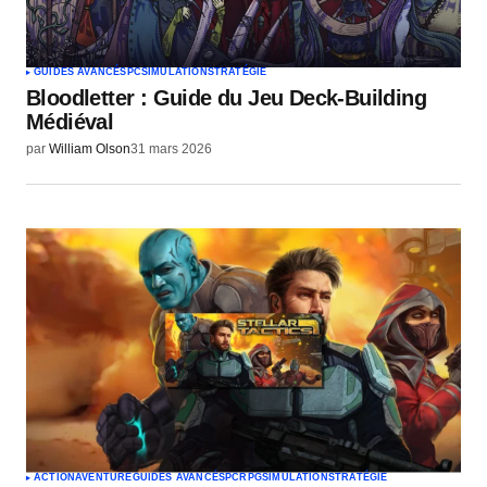
GUIDES AVANCÉS
PC
SIMULATION
STRATÉGIE
Bloodletter : Guide du Jeu Deck-Building
Médiéval
par
William Olson
31 mars 2026
ACTION
AVENTURE
GUIDES AVANCÉS
PC
RPG
SIMULATION
STRATÉGIE