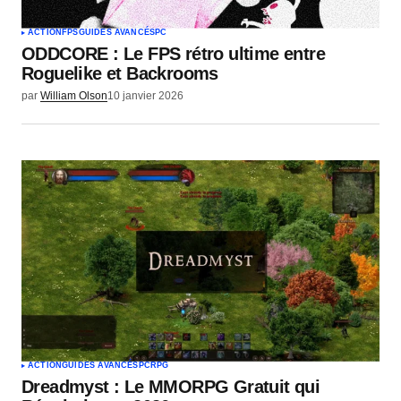
ACTION
FPS
GUIDES AVANCÉS
PC
ODDCORE : Le FPS rétro ultime entre
Roguelike et Backrooms
par
William Olson
10 janvier 2026
ACTION
GUIDES AVANCÉS
PC
RPG
Dreadmyst : Le MMORPG Gratuit qui