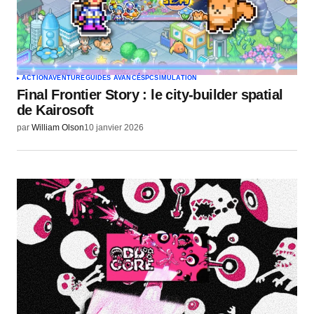
ACTION
AVENTURE
GUIDES AVANCÉS
PC
SIMULATION
Final Frontier Story : le city-builder spatial
de Kairosoft
par
William Olson
10 janvier 2026