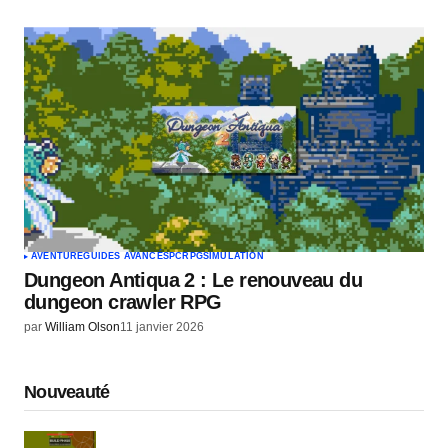
AVENTURE
GUIDES AVANCÉS
PC
RPG
SIMULATION
Dungeon Antiqua 2 : Le renouveau du
dungeon crawler RPG
par
William Olson
11 janvier 2026
Nouveauté