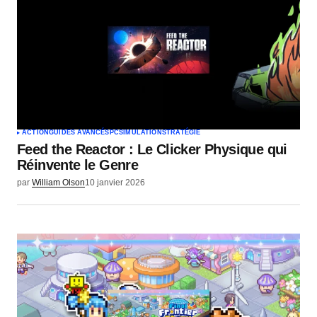
Votre nom
*
Votre e-mail
*
ACTION
GUIDES AVANCÉS
PC
SIMULATION
STRATÉGIE
Feed the Reactor : Le Clicker Physique qui
Envoyer un commentaire
Réinvente le Genre
par
William Olson
10 janvier 2026