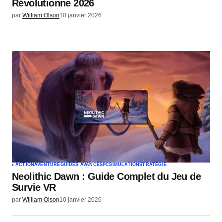
Révolutionne 2026
par
William Olson
10 janvier 2026
ACTION
AVENTURE
GUIDES AVANCÉS
PC
SIMULATION
STRATÉGIE
Neolithic Dawn : Guide Complet du Jeu de
Survie VR
par
William Olson
10 janvier 2026