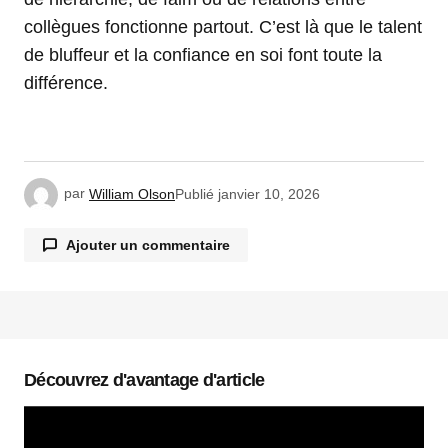
collègues fonctionne partout. C’est là que le talent
de bluffeur et la confiance en soi font toute la
différence.
par
William Olson
Publié
janvier 10, 2026
Ajouter un commentaire
Votre adresse e-mail ne sera pas publiée.
Les
champs obligatoires sont indiqués avec
*
Découvrez d'avantage d'article
Commentaire
*