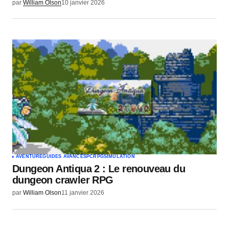
par
William Olson
10 janvier 2026
AVENTURE
GUIDES AVANCÉS
PC
RPG
SIMULATION
Dungeon Antiqua 2 : Le renouveau du
dungeon crawler RPG
par
William Olson
11 janvier 2026