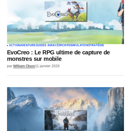
ACTION
AVENTURE
GUIDES AVANCÉS
PC
RPG
SIMULATION
STRATÉGIE
EvoCreo : Le RPG ultime de capture de
monstres sur mobile
par
William Olson
11 janvier 2026