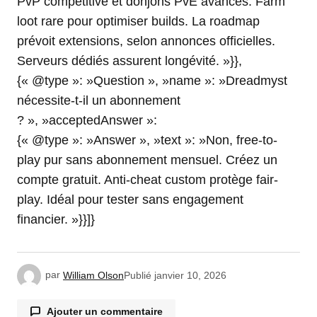
PvP compétitive et donjons PvE avancés. Farm
loot rare pour optimiser builds. La roadmap
prévoit extensions, selon annonces officielles.
Serveurs dédiés assurent longévité. »}},
{« @type »: »Question », »name »: »Dreadmyst
nécessite-t-il un abonnement
? », »acceptedAnswer »:
{« @type »: »Answer », »text »: »Non, free-to-
play pur sans abonnement mensuel. Créez un
compte gratuit. Anti-cheat custom protège fair-
play. Idéal pour tester sans engagement
financier. »}}]}
par
William Olson
Publié
janvier 10, 2026
Ajouter un commentaire