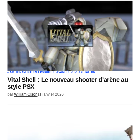
ACTION
AVENTURE
FPS
GUIDES AVANCÉS
PC
PLAYSTATION
Vital Shell : Le nouveau shooter d’arène au
style PSX
par
William Olson
11 janvier 2026