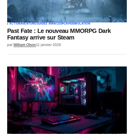
ACTION
AVENTURE
GUIDES AVANCÉS
PC
RPG
SIMULATION
Past Fate : Le nouveau MMORPG Dark
Fantasy arrive sur Steam
par
William Olson
11 janvier 2026