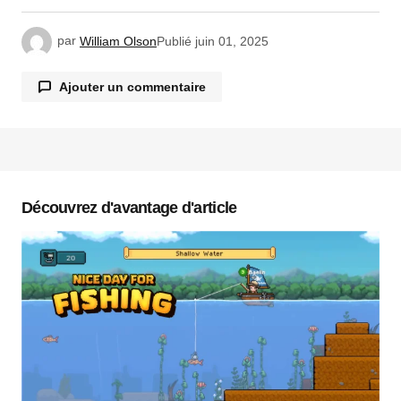
par
William Olson
Publié
juin 01, 2025
Ajouter un commentaire
Votre adresse e-mail ne sera pas publiée.
Les
champs obligatoires sont indiqués avec
*
Découvrez d'avantage d'article
Commentaire
*
Votre nom
*
Votre e-mail
*