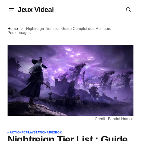
Jeux Videal
Home
Nightreign Tier List : Guide Complet des Meilleurs
Personnages
Crédit : Bandai Namco
ACTION
PC
PLAYSTATION
RPG
XBOX
Nightreign Tier List : Guide