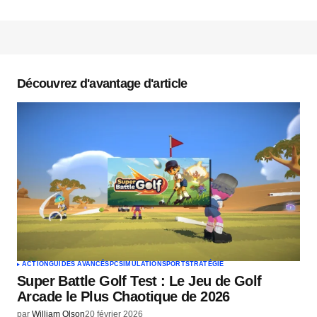
Votre adresse e-mail ne sera pas publiée.
Les
champs obligatoires sont indiqués avec
*
Découvrez d'avantage d'article
Commentaire
*
Votre nom
*
Votre e-mail
*
ACTION
GUIDES AVANCÉS
PC
SIMULATION
SPORT
STRATÉGIE
Super Battle Golf Test : Le Jeu de Golf
Envoyer un commentaire
Arcade le Plus Chaotique de 2026
par
William Olson
20 février 2026