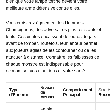
bien que votre lampe torche devient votre
meilleure arme défensive contre elles.
Vous croiserez également les Hommes-
Champignons, des adversaires plus résistants et
lents. Ces entités encaissent de lourds dégâts
avant de tomber. Toutefois, leur lenteur permet
aux joueurs agiles de les contourner ou de les
attaquer à distance. Connaître les faiblesses de
chaque monstre est indispensable pour
économiser vos munitions et votre santé.
Niveau
Type
Comportement
Strat
de
d’Ennemi
Principal
Reco
Menace
Faible