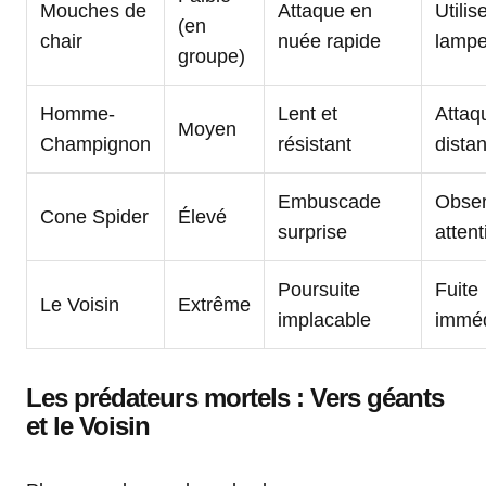
Mouches de
Attaque en
Utilis
(en
chair
nuée rapide
lampe
groupe)
Homme-
Lent et
Attaq
Moyen
Champignon
résistant
dista
Embuscade
Obser
Cone Spider
Élevé
surprise
attent
Poursuite
Fuite
Le Voisin
Extrême
implacable
imméd
Les prédateurs mortels : Vers géants
et le Voisin