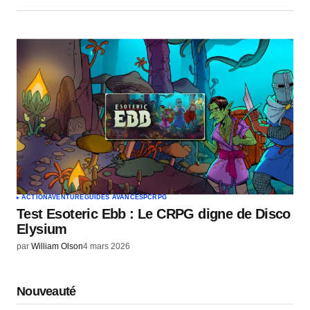
ACTION
AVENTURE
GUIDES AVANCÉS
PC
RPG
Test Esoteric Ebb : Le CRPG digne de Disco
Elysium
par
William Olson
4 mars 2026
Nouveauté