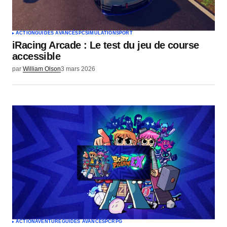
ACTION
GUIDES AVANCÉS
PC
SIMULATION
SPORT
iRacing Arcade : Le test du jeu de course
accessible
par
William Olson
3 mars 2026
ACTION
AVENTURE
GUIDES AVANCÉS
PC
RPG