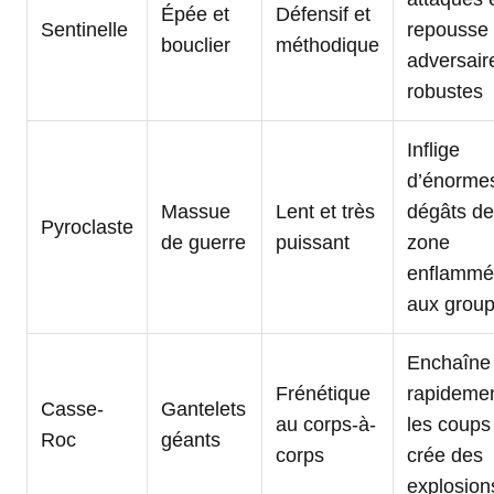
Épée et
Défensif et
Sentinelle
repousse 
bouclier
méthodique
adversair
robustes
Inflige
d’énorme
Massue
Lent et très
dégâts de
Pyroclaste
de guerre
puissant
zone
enflammé
aux grou
Enchaîne
Frénétique
rapideme
Casse-
Gantelets
au corps-à-
les coups
Roc
géants
corps
crée des
explosion