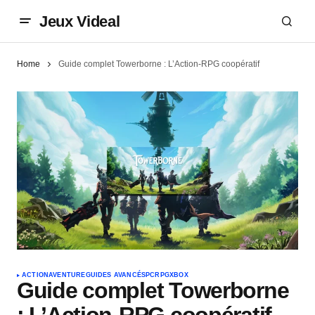
Jeux Videal
Home
Guide complet Towerborne : L’Action-RPG coopératif
ACTION
AVENTURE
GUIDES AVANCÉS
PC
RPG
XBOX
Guide complet Towerborne