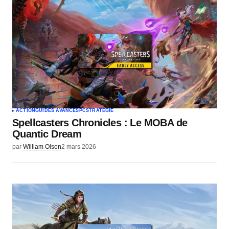
Votre nom
*
Votre e-mail
*
ACTION
GUIDES AVANCÉS
PC
STRATÉGIE
Spellcasters Chronicles : Le MOBA de
Envoyer un commentaire
Quantic Dream
par
William Olson
2 mars 2026