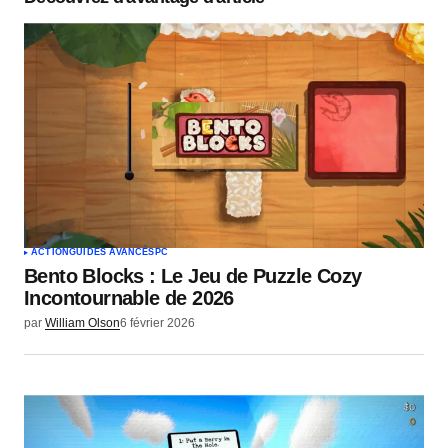
Commentaire
*
Votre nom
*
Votre e-mail
*
ACTION
GUIDES AVANCÉS
PC
Bento Blocks : Le Jeu de Puzzle Cozy
Envoyer un commentaire
Incontournable de 2026
par
William Olson
6 février 2026