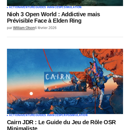
ACTION
AVENTURE
GUIDES AVANCÉS
PC
SIMULATION
Nioh 3 Open World : Addictive mais
Prévisible Face à Elden Ring
par
William Olson
6 février 2026
ACTION
AVENTURE
GUIDES AVANCÉS
PC
RPG
SIMULATION
Cairn JDR : Le Guide du Jeu de Rôle OSR
Minimaliste