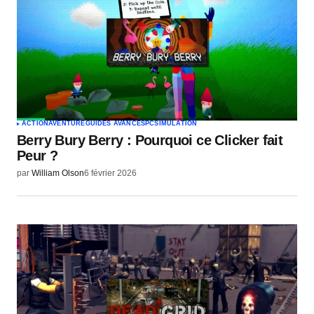
ACTION
AVENTURE
GUIDES AVANCÉS
PC
SIMULATION
Berry Bury Berry : Pourquoi ce Clicker fait
Peur ?
par
William Olson
6 février 2026