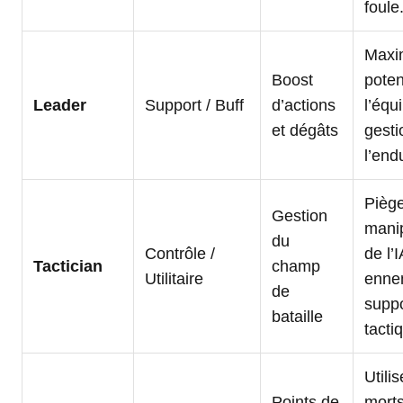
foule
Maxi
Boost
poten
Leader
Support / Buff
d’actions
l’équ
et dégâts
gesti
l’end
Piège
Gestion
manip
du
Contrôle /
de l’I
Tactician
champ
Utilitaire
enne
de
suppo
bataille
tacti
Utilis
Points de
morts