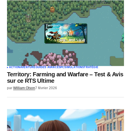
ACTION
AVENTURE
GUIDES AVANCÉS
PC
SIMULATION
STRATÉGIE
Territory: Farming and Warfare – Test & Avis
sur ce RTS Ultime
par
William Olson
7 février 2026