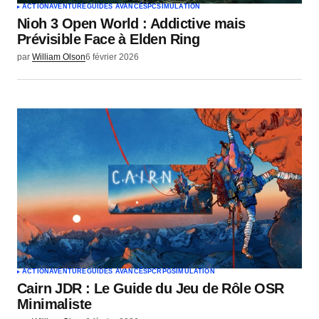
ACTION
AVENTURE
GUIDES AVANCÉS
PC
SIMULATION
Nioh 3 Open World : Addictive mais
Envoyer un commentaire
Prévisible Face à Elden Ring
par
William Olson
6 février 2026
ACTION
AVENTURE
GUIDES AVANCÉS
PC
RPG
SIMULATION
Cairn JDR : Le Guide du Jeu de Rôle OSR
Minimaliste