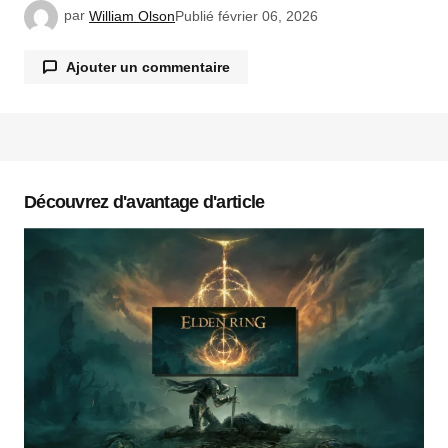
par
William Olson
Publié
février 06, 2026
Ajouter un commentaire
Votre adresse e-mail ne sera pas publiée.
Les
champs obligatoires sont indiqués avec
*
Découvrez d'avantage d'article
Commentaire
*
Votre nom
*
Votre e-mail
*