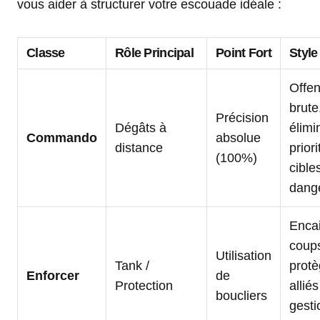
vous aider à structurer votre escouade idéale :
Classe
Rôle Principal
Point Fort
Style
Offen
brute
Précision
Dégâts à
élimi
Commando
absolue
distance
prior
(100%)
cible
dang
Encai
coup
Utilisation
Tank /
protè
Enforcer
de
Protection
alliés
boucliers
gesti