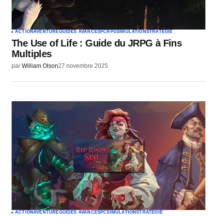
ACTION
AVENTURE
GUIDES AVANCÉS
PC
RPG
SIMULATION
STRATÉGIE
The Use of Life : Guide du JRPG à Fins
Multiples
par
William Olson
27 novembre 2025
ACTION
AVENTURE
GUIDES AVANCÉS
PC
SIMULATION
STRATÉGIE