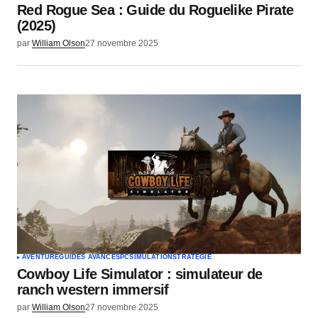
Red Rogue Sea : Guide du Roguelike Pirate
(2025)
par
William Olson
27 novembre 2025
AVENTURE
GUIDES AVANCÉS
PC
SIMULATION
STRATÉGIE
Cowboy Life Simulator : simulateur de
ranch western immersif
par
William Olson
27 novembre 2025