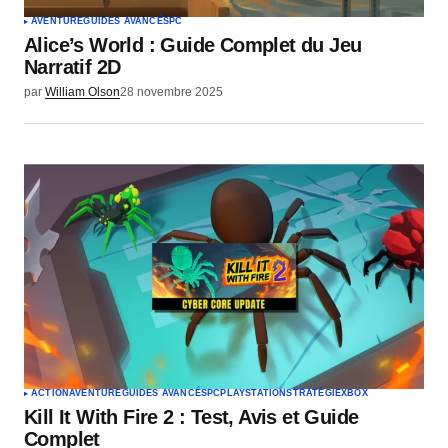
AVENTURE
GUIDES AVANCÉS
PC
Alice’s World : Guide Complet du Jeu
Narratif 2D
par
William Olson
28 novembre 2025
ACTION
AVENTURE
GUIDES AVANCÉS
PC
PLAYSTATION
STRATÉGIE
XBOX
Kill It With Fire 2 : Test, Avis et Guide
Complet