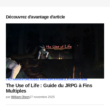
Votre adresse e-mail ne sera pas publiée.
Les
champs obligatoires sont indiqués avec
*
Découvrez d'avantage d'article
Commentaire
*
Votre nom
*
Votre e-mail
*
ACTION
AVENTURE
GUIDES AVANCÉS
PC
RPG
SIMULATION
STRATÉGIE
The Use of Life : Guide du JRPG à Fins
Envoyer un commentaire
Multiples
par
William Olson
27 novembre 2025