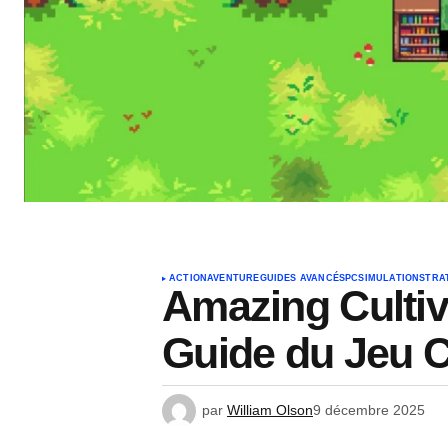
ACTION
AVENTURE
GUIDES AVANCÉS
PC
SIMULATION
STRA
Amazing Cultiv
Guide du Jeu C
par
William Olson
9 décembre 2025