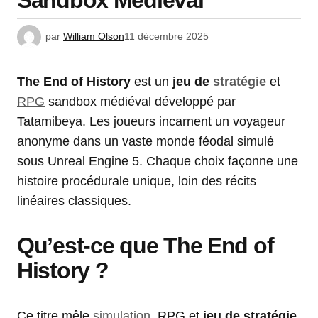
Sandbox Médiéval
par
William Olson
11 décembre 2025
The End of History
est un
jeu de
stratégie
et
RPG
sandbox médiéval développé par
Tatamibeya. Les joueurs incarnent un voyageur
anonyme dans un vaste monde féodal simulé
sous Unreal Engine 5. Chaque choix façonne une
histoire procédurale unique, loin des récits
linéaires classiques.
Qu’est-ce que
The End of
History
?
Ce titre mêle
simulation
, RPG et
jeu de stratégie
.