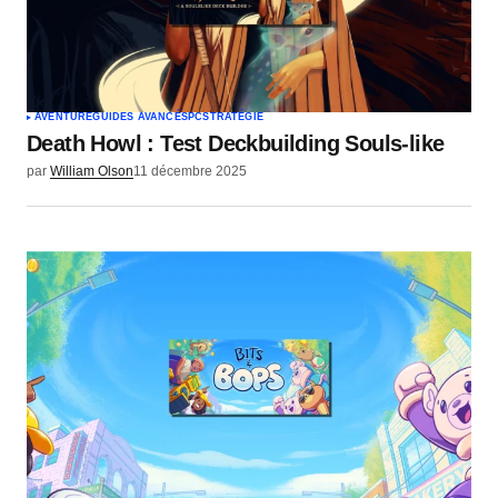
Votre nom
*
Votre e-mail
*
AVENTURE
GUIDES AVANCÉS
PC
STRATÉGIE
Death Howl : Test Deckbuilding Souls-like
Envoyer un commentaire
par
William Olson
11 décembre 2025