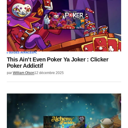
GUIDES AVANCÉS
PC
This Ain’t Even Poker Ya Joker : Clicker
Poker Addictif
par
William Olson
12 décembre 2025