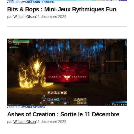
GUIDES AVANCÉS
NINTENDO
PC
Bits & Bops : Mini-Jeux Rythmiques Fun
par
William Olson
11 décembre 2025
GUIDES AVANCÉS
PC
RPG
Ashes of Creation : Sortie le 11 Décembre
par
William Olson
11 décembre 2025