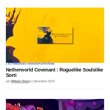
ACTION
GUIDES AVANCÉS
PC
STRATÉGIE
Netherworld Covenant : Roguelike Soulslike
Sorti
par
William Olson
12 décembre 2025