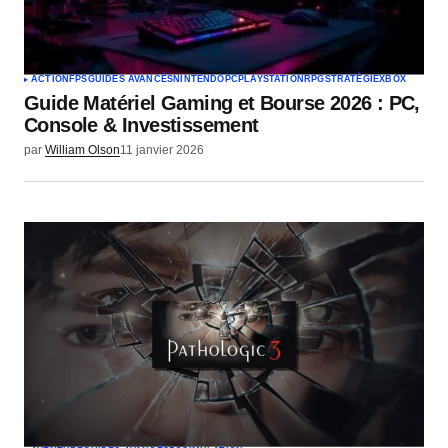
ACTION
FPS
GUIDES AVANCÉS
NINTENDO
PC
PLAYSTATION
RPG
STRATÉGIE
XBOX
Guide Matériel Gaming et Bourse 2026 : PC,
Console & Investissement
par
William Olson
11 janvier 2026