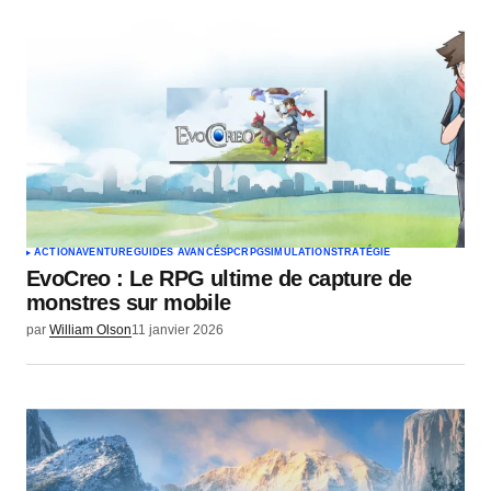
Commentaire
*
Votre nom
*
Votre e-mail
*
ACTION
AVENTURE
GUIDES AVANCÉS
PC
RPG
SIMULATION
STRATÉGIE
EvoCreo : Le RPG ultime de capture de
Envoyer un commentaire
monstres sur mobile
par
William Olson
11 janvier 2026