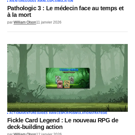
AVENTURE
GUIDES AVANCÉS
PC
SIMULATION
Pathologic 3 : Le médecin face au temps et
à la mort
par
William Olson
11 janvier 2026
ACTION
AVENTURE
GUIDES AVANCÉS
PC
RPG
SIMULATION
STRATÉGIE
Fickle Card Legend : Le nouveau RPG de
deck-building action
par
William Olson
12 janvier 2026