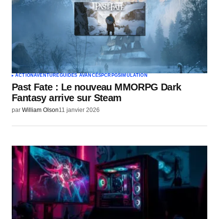
ACTION
AVENTURE
GUIDES AVANCÉS
PC
RPG
SIMULATION
Past Fate : Le nouveau MMORPG Dark
Fantasy arrive sur Steam
par
William Olson
11 janvier 2026