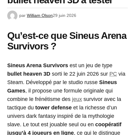
bullet heaven 3D à tester
par
William Olson
29 juin 2026
Qu’est-ce que Sineus Arena
Survivors ?
Sineus Arena Survivors
est un jeu de type
bullet heaven 3D
sorti le 22 juin 2026 sur
PC
via
Steam. Développé par le studio russe
Sineus
Games
, il propose une formule originale qui
combine le frénétisme des
jeux
survivor avec la
tactique du
tower defense
et la richesse d’un
univers dark fantasy inspiré de la mythologie
slave. Le tout est jouable seul ou en
coopératif
jusqu’à 4 joueurs en ligne
, ce qui le distingue