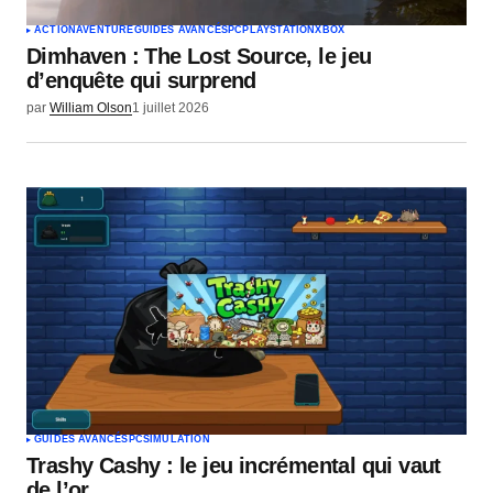
ACTION
AVENTURE
GUIDES AVANCÉS
PC
PLAYSTATION
XBOX
Dimhaven : The Lost Source, le jeu
d’enquête qui surprend
par
William Olson
1 juillet 2026
GUIDES AVANCÉS
PC
SIMULATION
Trashy Cashy : le jeu incrémental qui vaut
de l’or