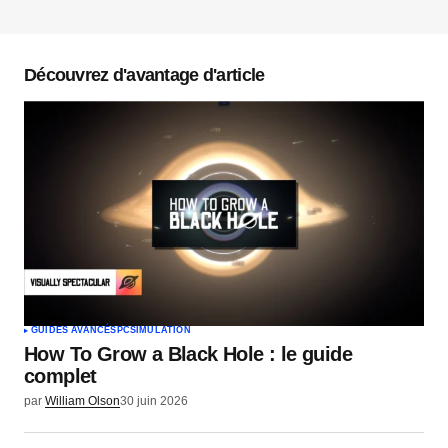
Votre adresse e-mail ne sera pas publiée.
Les
champs obligatoires sont indiqués avec
*
Découvrez d'avantage d'article
Commentaire
*
Votre nom
*
Votre e-mail
*
GUIDES AVANCÉS
PC
SIMULATION
How To Grow a Black Hole : le guide
Envoyer un commentaire
complet
par
William Olson
30 juin 2026