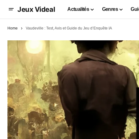
Jeux Videal
Actualités
Genres
Gui
Home
Vaudeville : Test, Avis et Guide du Jeu d’Enquête IA