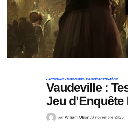
ACTION
AVENTURE
GUIDES AVANCÉS
PC
STRATÉGIE
Vaudeville : Te
Jeu d’Enquête 
par
William Olson
30 novembre 2025