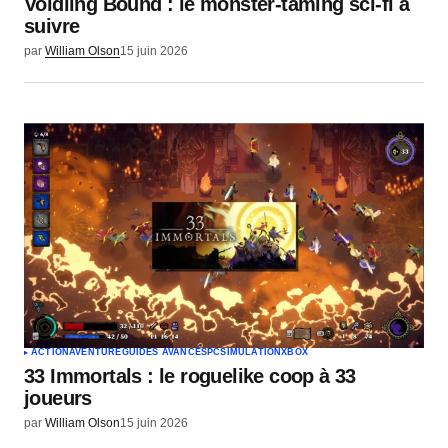
Voidling Bound : le monster-taming sci-fi à
suivre
par
William Olson
15 juin 2026
ACTION
AVENTURE
GUIDES AVANCÉS
PC
SIMULATION
XBOX
33 Immortals : le roguelike coop à 33
joueurs
par
William Olson
15 juin 2026