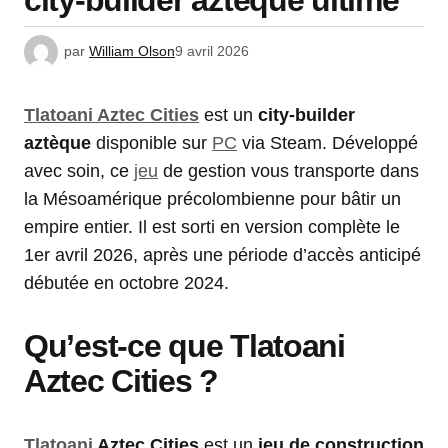
city-builder aztèque ultime
par
William Olson
9 avril 2026
Tlatoani Aztec Cities
est un
city-builder
aztèque
disponible sur
PC
via Steam. Développé
avec soin, ce
jeu
de gestion vous transporte dans
la Mésoamérique précolombienne pour bâtir un
empire entier. Il est sorti en version complète le
1er avril 2026, après une période d’accès anticipé
débutée en octobre 2024.
Qu’est-ce que Tlatoani
Aztec Cities ?
Tlatoani
Aztec Cities
est un
jeu de construction