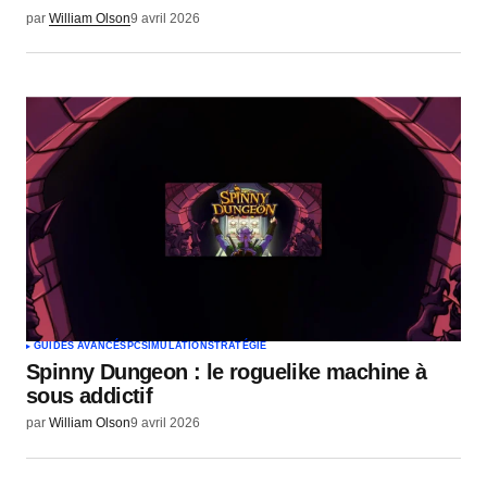
par
William Olson
9 avril 2026
GUIDES AVANCÉS
PC
SIMULATION
STRATÉGIE
Spinny Dungeon : le roguelike machine à
sous addictif
par
William Olson
9 avril 2026