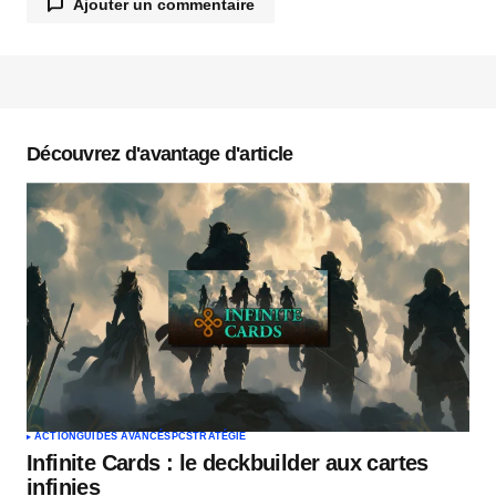
Ajouter un commentaire
Votre adresse e-mail ne sera pas publiée.
Les
champs obligatoires sont indiqués avec
*
Découvrez d'avantage d'article
Commentaire
*
Votre nom
*
Votre e-mail
*
ACTION
GUIDES AVANCÉS
PC
STRATÉGIE
Infinite Cards : le deckbuilder aux cartes
Envoyer un commentaire
infinies