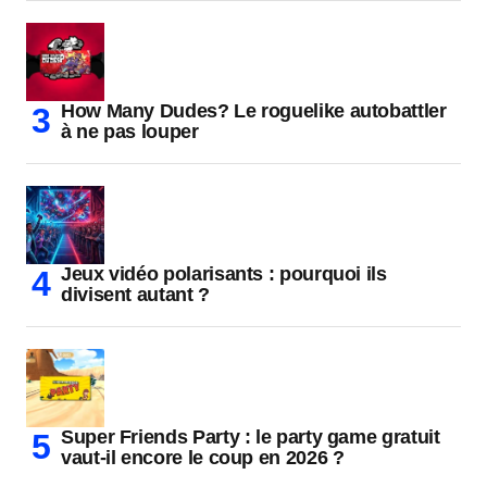
How Many Dudes? Le roguelike autobattler
à ne pas louper
Jeux vidéo polarisants : pourquoi ils
divisent autant ?
Super Friends Party : le party game gratuit
vaut-il encore le coup en 2026 ?