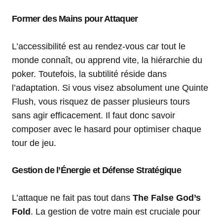
Former des Mains pour Attaquer
L’accessibilité est au rendez-vous car tout le
monde connaît, ou apprend vite, la hiérarchie du
poker. Toutefois, la subtilité réside dans
l’adaptation. Si vous visez absolument une Quinte
Flush, vous risquez de passer plusieurs tours
sans agir efficacement. Il faut donc savoir
composer avec le hasard pour optimiser chaque
tour de jeu.
Gestion de l’Énergie et Défense Stratégique
L’attaque ne fait pas tout dans
The False God’s
Fold
. La gestion de votre main est cruciale pour