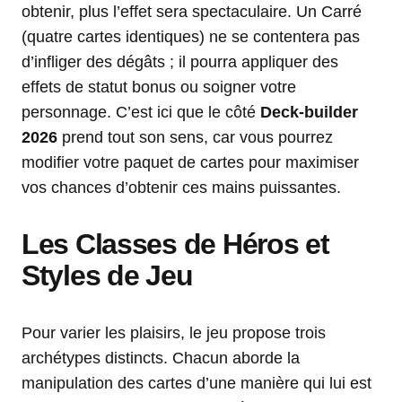
obtenir, plus l’effet sera spectaculaire. Un Carré
(quatre cartes identiques) ne se contentera pas
d’infliger des dégâts ; il pourra appliquer des
effets de statut bonus ou soigner votre
personnage. C’est ici que le côté
Deck-builder
2026
prend tout son sens, car vous pourrez
modifier votre paquet de cartes pour maximiser
vos chances d’obtenir ces mains puissantes.
Les Classes de Héros et
Styles de Jeu
Pour varier les plaisirs, le jeu propose trois
archétypes distincts. Chacun aborde la
manipulation des cartes d’une manière qui lui est