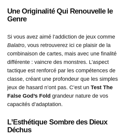
Une Originalité Qui Renouvelle le
Genre
Si vous avez aimé l’addiction de jeux comme
Balatro
, vous retrouverez ici ce plaisir de la
combinaison de cartes, mais avec une finalité
différente : vaincre des monstres. L’aspect
tactique est renforcé par les compétences de
classe, créant une profondeur que les simples
jeux de hasard n’ont pas. C’est un
Test The
False God’s Fold
grandeur nature de vos
capacités d’adaptation.
L’Esthétique Sombre des Dieux
Déchus