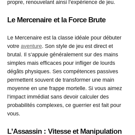
propre, renouvelant ainsi l’expérience de jeu.
Le Mercenaire et la Force Brute
Le Mercenaire est la classe idéale pour débuter
votre
aventure
. Son style de jeu est direct et
brutal. Il s’appuie généralement sur des mains
simples mais efficaces pour infliger de lourds
dégâts physiques. Ses compétences passives
permettent souvent de transformer une main
moyenne en une frappe mortelle. Si vous aimez
l’impact immédiat sans devoir calculer des
probabilités complexes, ce guerrier est fait pour
vous.
L’Assassin : Vitesse et Manipulation