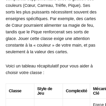
couleurs (Cœur, Carreau, Trèfle, Pique). Ses
sorts les plus puissants nécessitent souvent des
enseignes spécifiques. Par exemple, des cartes
de Cœur pourraient alimenter sa magie de feu,
tandis que le Pique renforcerait ses sorts de
glace. Jouer cette classe exige une attention
constante à la « couleur » de votre main, et pas
seulement à la valeur des cartes.
Voici un tableau récapitulatif pour vous aider à
choisir votre classe :
Style de
Mécan
Classe
Complexité
Jeu
Clé
Force 