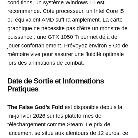
conditions, un système Windows 10 est
recommandé. Côté processeur, un Intel Core i5
ou équivalent AMD suffira amplement. La carte
graphique ne nécessite pas d’être un monstre de
puissance ; une GTX 1050 Ti permet déjà de
jouer confortablement. Prévoyez environ 8 Go de
mémoire vive pour assurer une fluidité optimale
lors des animations de combat.
Date de Sortie et Informations
Pratiques
The False God’s Fold
est disponible depuis la
mi-janvier 2026 sur les plateformes de
téléchargement comme Steam. Le prix de
lancement se situe aux alentours de 12 euros, ce