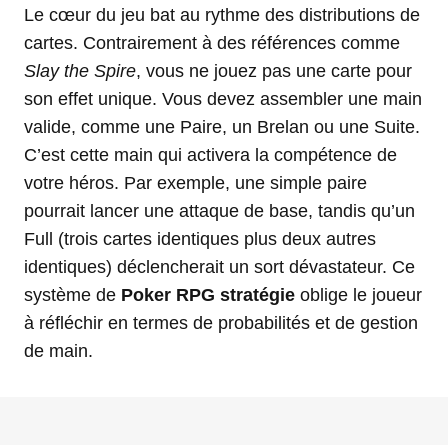
Le cœur du jeu bat au rythme des distributions de
cartes. Contrairement à des références comme
Slay the Spire
, vous ne jouez pas une carte pour
son effet unique. Vous devez assembler une main
valide, comme une Paire, un Brelan ou une Suite.
C’est cette main qui activera la compétence de
votre héros. Par exemple, une simple paire
pourrait lancer une attaque de base, tandis qu’un
Full (trois cartes identiques plus deux autres
identiques) déclencherait un sort dévastateur. Ce
système de
Poker RPG stratégie
oblige le joueur
à réfléchir en termes de probabilités et de gestion
de main.