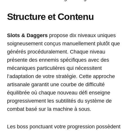
Structure et Contenu
Slots & Daggers
propose dix niveaux uniques
soigneusement conçus manuellement plutôt que
générés procéduralement. Chaque niveau
présente des ennemis spécifiques avec des
mécaniques particulières qui nécessitent
l’adaptation de votre stratégie. Cette approche
artisanale garantit une courbe de difficulté
équilibrée où chaque nouveau défi enseigne
progressivement les subtilités du système de
combat basé sur la machine à sous.
Les boss ponctuant votre progression possèdent