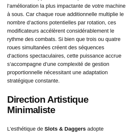
l’amélioration la plus impactante de votre machine
à sous. Car chaque roue additionnelle multiplie le
nombre d’actions potentielles par rotation, ces
modificateurs accélèrent considérablement le
rythme des combats. Si bien que trois ou quatre
roues simultanées créent des séquences
d’actions spectaculaires, cette puissance accrue
s’accompagne d’une complexité de gestion
proportionnelle nécessitant une adaptation
stratégique constante.
Direction Artistique
Minimaliste
L’esthétique de
Slots & Daggers
adopte