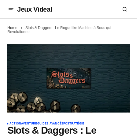
Jeux Videal
Home
Slots & Daggers : Le Roguelike Machine à Sous qui
Révolutionne
ACTION
AVENTURE
GUIDES AVANCÉS
PC
STRATÉGIE
Slots & Daggers : Le