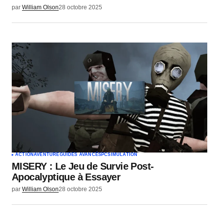
par
William Olson
28 octobre 2025
ACTION
AVENTURE
GUIDES AVANCÉS
PC
SIMULATION
MISERY : Le Jeu de Survie Post-
Apocalyptique à Essayer
par
William Olson
28 octobre 2025