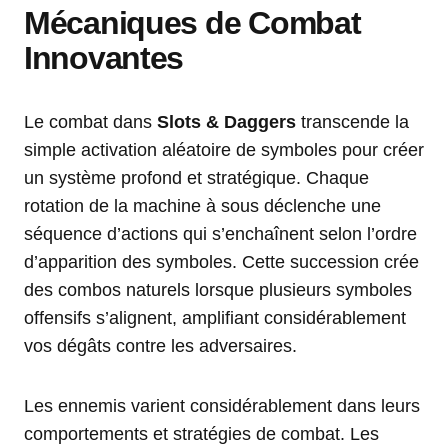
Mécaniques de Combat
Innovantes
Le combat dans
Slots & Daggers
transcende la
simple activation aléatoire de symboles pour créer
un système profond et stratégique. Chaque
rotation de la machine à sous déclenche une
séquence d’actions qui s’enchaînent selon l’ordre
d’apparition des symboles. Cette succession crée
des combos naturels lorsque plusieurs symboles
offensifs s’alignent, amplifiant considérablement
vos dégâts contre les adversaires.
Les ennemis varient considérablement dans leurs
comportements et stratégies de combat. Les