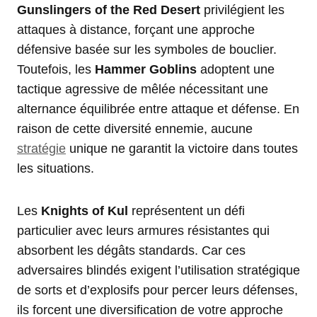
Gunslingers of the Red Desert
privilégient les
attaques à distance, forçant une approche
défensive basée sur les symboles de bouclier.
Toutefois, les
Hammer Goblins
adoptent une
tactique agressive de mêlée nécessitant une
alternance équilibrée entre attaque et défense. En
raison de cette diversité ennemie, aucune
stratégie
unique ne garantit la victoire dans toutes
les situations.
Les
Knights of Kul
représentent un défi
particulier avec leurs armures résistantes qui
absorbent les dégâts standards. Car ces
adversaires blindés exigent l’utilisation stratégique
de sorts et d’explosifs pour percer leurs défenses,
ils forcent une diversification de votre approche