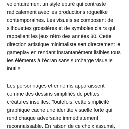
volontairement un style épuré qui contraste
radicalement avec les productions roguelike
contemporaines. Les visuels se composent de
silhouettes grossières et de symboles clairs qui
rappellent les jeux rétro des années 80. Cette
direction artistique minimaliste sert directement le
gameplay en rendant instantanément lisibles tous
les éléments à l’écran sans surcharge visuelle
inutile.
Les personnages et ennemis apparaissent
comme des dessins simplifiés de petites
créatures insolites. Toutefois, cette simplicité
graphique cache une identité visuelle forte qui
rend chaque adversaire immédiatement
reconnaissable. En raison de ce choix assumé,