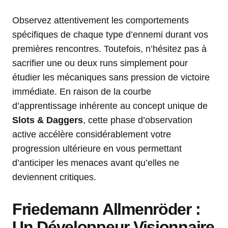
Observez attentivement les comportements
spécifiques de chaque type d’ennemi durant vos
premières rencontres. Toutefois, n’hésitez pas à
sacrifier une ou deux runs simplement pour
étudier les mécaniques sans pression de victoire
immédiate. En raison de la courbe
d’apprentissage inhérente au concept unique de
Slots & Daggers
, cette phase d’observation
active accélère considérablement votre
progression ultérieure en vous permettant
d’anticiper les menaces avant qu’elles ne
deviennent critiques.
Friedemann Allmenröder :
Un Développeur Visionnaire