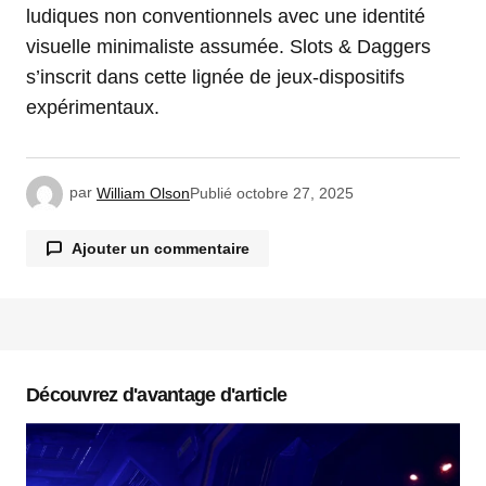
ludiques non conventionnels avec une identité
visuelle minimaliste assumée. Slots & Daggers
s’inscrit dans cette lignée de jeux-dispositifs
expérimentaux.
par
William Olson
Publié
octobre 27, 2025
Ajouter un commentaire
Votre adresse e-mail ne sera pas publiée.
Les
champs obligatoires sont indiqués avec
*
Découvrez d'avantage d'article
Commentaire
*