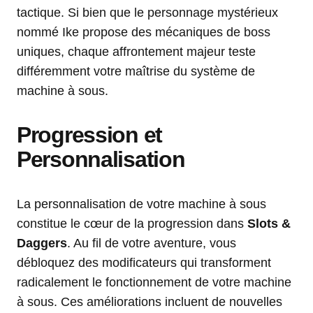
tactique. Si bien que le personnage mystérieux
nommé Ike propose des mécaniques de boss
uniques, chaque affrontement majeur teste
différemment votre maîtrise du système de
machine à sous.
Progression et
Personnalisation
La personnalisation de votre machine à sous
constitue le cœur de la progression dans
Slots &
Daggers
. Au fil de votre aventure, vous
débloquez des modificateurs qui transforment
radicalement le fonctionnement de votre machine
à sous. Ces améliorations incluent de nouvelles