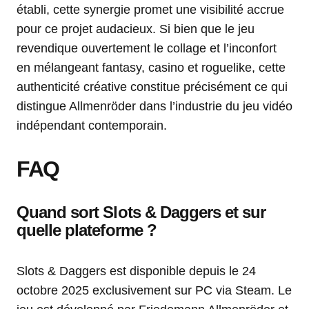
établi, cette synergie promet une visibilité accrue
pour ce projet audacieux. Si bien que le jeu
revendique ouvertement le collage et l’inconfort
en mélangeant fantasy, casino et roguelike, cette
authenticité créative constitue précisément ce qui
distingue Allmenröder dans l’industrie du jeu vidéo
indépendant contemporain.
FAQ
Quand sort Slots & Daggers et sur
quelle plateforme ?
Slots & Daggers est disponible depuis le 24
octobre 2025 exclusivement sur PC via Steam. Le