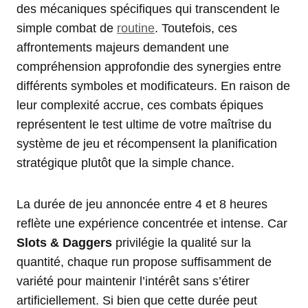
des mécaniques spécifiques qui transcendent le
simple combat de
routine
. Toutefois, ces
affrontements majeurs demandent une
compréhension approfondie des synergies entre
différents symboles et modificateurs. En raison de
leur complexité accrue, ces combats épiques
représentent le test ultime de votre maîtrise du
système de jeu et récompensent la planification
stratégique plutôt que la simple chance.
La durée de jeu annoncée entre 4 et 8 heures
reflète une expérience concentrée et intense. Car
Slots & Daggers
privilégie la qualité sur la
quantité, chaque run propose suffisamment de
variété pour maintenir l’intérêt sans s’étirer
artificiellement. Si bien que cette durée peut