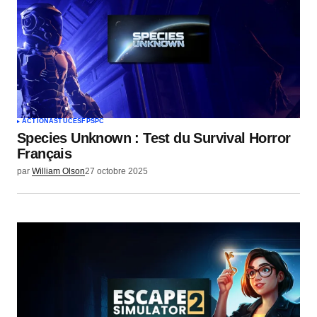
Votre nom
*
Votre e-mail
*
ACTION
ASTUCES
FPS
PC
Species Unknown : Test du Survival Horror
Envoyer un commentaire
Français
par
William Olson
27 octobre 2025