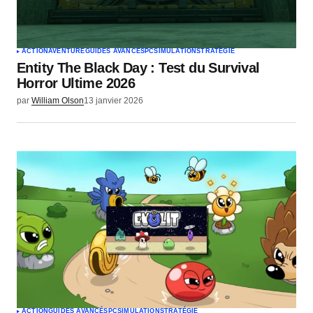
Votre e-mail
*
ACTION
AVENTURE
GUIDES AVANCÉS
PC
SIMULATION
STRATÉGIE
Entity The Black Day : Test du Survival
Envoyer un commentaire
Horror Ultime 2026
par
William Olson
13 janvier 2026
ACTION
GUIDES AVANCÉS
PC
SIMULATION
STRATÉGIE