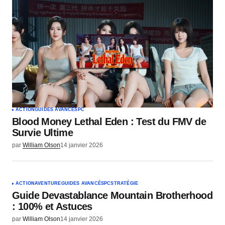
ACTION
GUIDES AVANCÉS
PC
Blood Money Lethal Eden : Test du FMV de
Survie Ultime
par
William Olson
14 janvier 2026
ACTION
AVENTURE
GUIDES AVANCÉS
PC
STRATÉGIE
Guide Devastablance Mountain Brotherhood
: 100% et Astuces
par
William Olson
14 janvier 2026