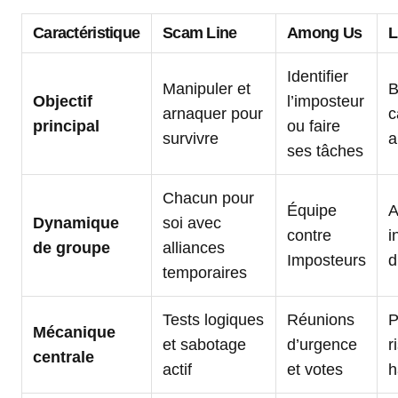
Caractéristique
Scam Line
Among Us
L
Identifier
Manipuler et
B
Objectif
l’imposteur
arnaquer pour
c
principal
ou faire
survivre
a
ses tâches
Chacun pour
Équipe
A
Dynamique
soi avec
contre
i
de groupe
alliances
Imposteurs
d
temporaires
Tests logiques
Réunions
P
Mécanique
et sabotage
d’urgence
r
centrale
actif
et votes
h