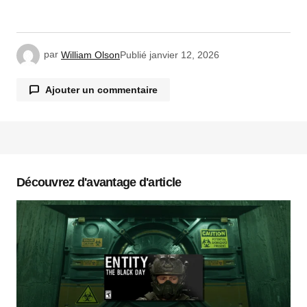
par
William Olson
Publié
janvier 12, 2026
Ajouter un commentaire
Votre adresse e-mail ne sera pas publiée.
Les
champs obligatoires sont indiqués avec
*
Découvrez d'avantage d'article
Commentaire
*
Votre nom
*