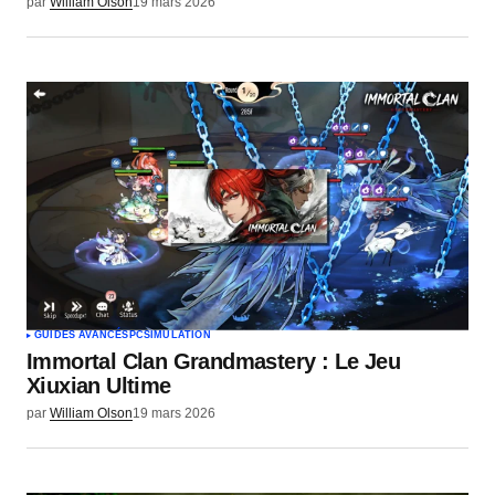
par
William Olson
19 mars 2026
GUIDES AVANCÉS
PC
SIMULATION
Immortal Clan Grandmastery : Le Jeu
Xiuxian Ultime
par
William Olson
19 mars 2026