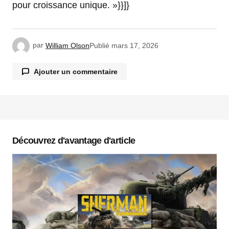
pour croissance unique. »}}]}
par
William Olson
Publié
mars 17, 2026
Ajouter un commentaire
Votre adresse e-mail ne sera pas publiée.
Les
champs obligatoires sont indiqués avec
*
Découvrez d'avantage d'article
Commentaire
*
Votre nom
*