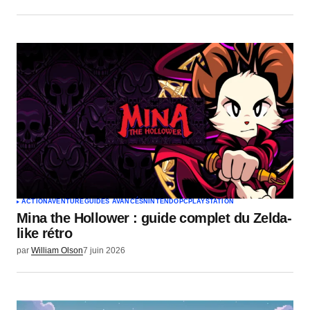
ACTION
AVENTURE
GUIDES AVANCÉS
NINTENDO
PC
PLAYSTATION
Mina the Hollower : guide complet du Zelda-
like rétro
par
William Olson
7 juin 2026