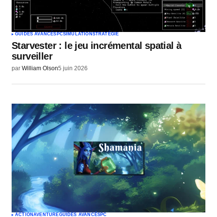
GUIDES AVANCÉS
PC
SIMULATION
STRATÉGIE
Starvester : le jeu incrémental spatial à
surveiller
par
William Olson
5 juin 2026
ACTION
AVENTURE
GUIDES AVANCÉS
PC