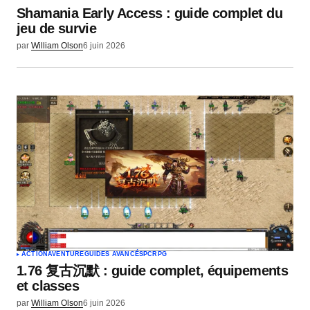
Shamania Early Access : guide complet du
jeu de survie
par
William Olson
6 juin 2026
ACTION
AVENTURE
GUIDES AVANCÉS
PC
RPG
1.76 复古沉默 : guide complet, équipements
et classes
par
William Olson
6 juin 2026