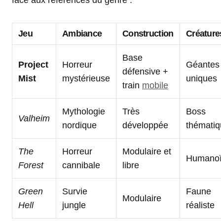
face aux références du genre :
Jeu
Ambiance
Construction
Créature
Base
Project
Horreur
Géantes 
défensive +
Mist
mystérieuse
uniques
train
mobile
Mythologie
Très
Boss
Valheim
nordique
développée
thémati
The
Horreur
Modulaire et
Humano
Forest
cannibale
libre
Green
Survie
Faune
Modulaire
Hell
jungle
réaliste