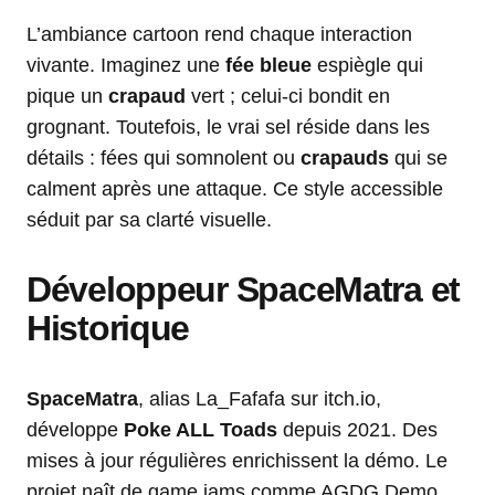
L’ambiance cartoon rend chaque interaction
vivante. Imaginez une
fée bleue
espiègle qui
pique un
crapaud
vert ; celui-ci bondit en
grognant. Toutefois, le vrai sel réside dans les
détails : fées qui somnolent ou
crapauds
qui se
calment après une attaque. Ce style accessible
séduit par sa clarté visuelle.
Développeur SpaceMatra et
Historique
SpaceMatra
, alias La_Fafafa sur itch.io,
développe
Poke ALL Toads
depuis 2021. Des
mises à jour régulières enrichissent la démo. Le
projet naît de game jams comme AGDG Demo