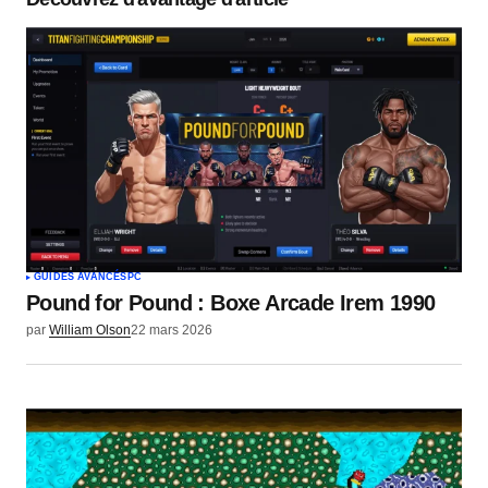
Commentaire
*
Votre nom
*
Votre e-mail
*
GUIDES AVANCÉS
PC
Pound for Pound : Boxe Arcade Irem 1990
Envoyer un commentaire
par
William Olson
22 mars 2026