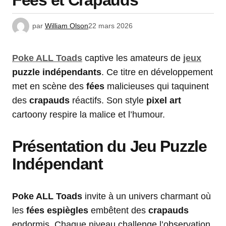
Fées et Crapauds
par
William Olson
22 mars 2026
Poke ALL Toads
captive les amateurs de
jeux
puzzle indépendants
. Ce titre en développement
met en scène des
fées
malicieuses qui taquinent
des
crapauds
réactifs. Son style
pixel art
cartoony respire la malice et l’humour.
Présentation du Jeu Puzzle
Indépendant
Poke ALL Toads
invite à un univers charmant où
les
fées espiègles
embêtent des
crapauds
endormis. Chaque niveau challenge l’observation