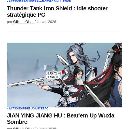
ACTION
FPS
GUIDES AVANCÉS
PC
SIMULATION
Thunder Tank Iron Shield : idle shooter
stratégique PC
par
William Olson
24 mars 2026
ACTION
GUIDES AVANCÉS
PC
JIAN YING JIANG HU : Beat’em Up Wuxia
Sombre