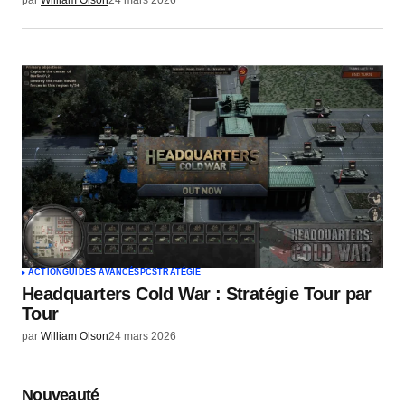
par
William Olson
24 mars 2026
ACTION
GUIDES AVANCÉS
PC
STRATÉGIE
Headquarters Cold War : Stratégie Tour par
Tour
par
William Olson
24 mars 2026
Nouveauté