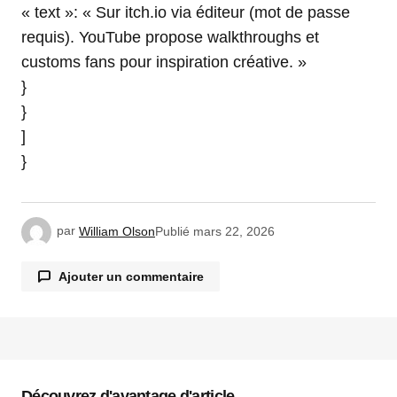
« text »: « Sur itch.io via éditeur (mot de passe
requis). YouTube propose walkthroughs et
customs fans pour inspiration créative. »
}
}
]
}
par
William Olson
Publié
mars 22, 2026
Ajouter un commentaire
Votre adresse e-mail ne sera pas publiée.
Les
champs obligatoires sont indiqués avec
*
Découvrez d'avantage d'article