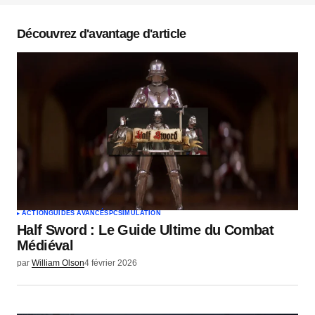
champs obligatoires sont indiqués avec
*
Découvrez d'avantage d'article
Commentaire
*
Votre nom
*
Votre e-mail
*
ACTION
GUIDES AVANCÉS
PC
SIMULATION
Half Sword : Le Guide Ultime du Combat
Envoyer un commentaire
Médiéval
par
William Olson
4 février 2026