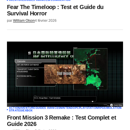
AVENTURE
GUIDES AVANCÉS
PC
SIMULATION
Fear The Timeloop : Test et Guide du
Survival Horror
par
William Olson
4 février 2026
ACTION
AVENTURE
GUIDES AVANCÉS
NINTENDO
PC
PLAYSTATION
RPG
SIMULATION
STRATÉGIE
XBOX
Front Mission 3 Remake : Test Complet et
Guide 2026