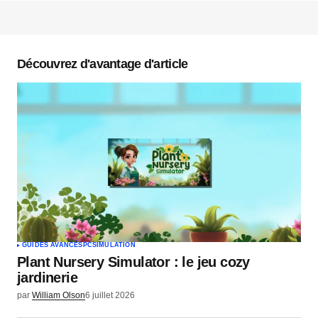
Votre adresse e-mail ne sera pas publiée.
Les
champs obligatoires sont indiqués avec
*
Découvrez d'avantage d'article
Commentaire
*
Votre nom
*
Votre e-mail
*
GUIDES AVANCÉS
PC
SIMULATION
Plant Nursery Simulator : le jeu cozy
Envoyer un commentaire
jardinerie
par
William Olson
6 juillet 2026