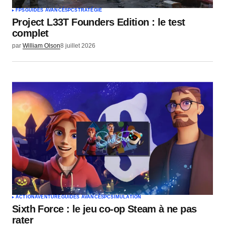
FPS
GUIDES AVANCÉS
PC
STRATÉGIE
Project L33T Founders Edition : le test
complet
par
William Olson
8 juillet 2026
ACTION
AVENTURE
GUIDES AVANCÉS
PC
SIMULATION
Sixth Force : le jeu co-op Steam à ne pas
rater