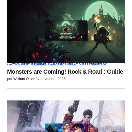
ACTION
AVENTURE
GUIDES AVANCÉS
PC
SIMULATION
STRATÉGIE
XBOX
Monsters are Coming! Rock & Road : Guide
par
William Olson
24 novembre 2025