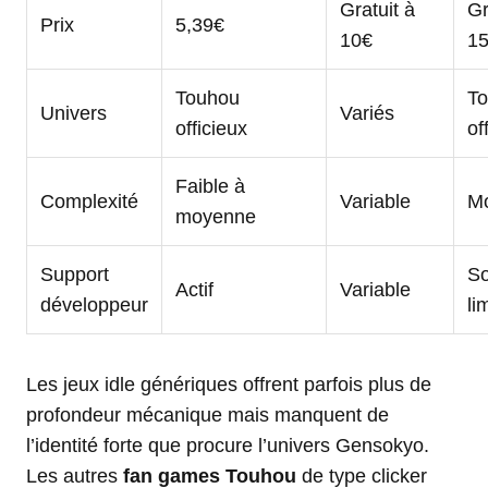
Gratuit à
Gr
Prix
5,39€
10€
1
Touhou
T
Univers
Variés
officieux
of
Faible à
Complexité
Variable
M
moyenne
Support
So
Actif
Variable
développeur
li
Les jeux idle génériques offrent parfois plus de
profondeur mécanique mais manquent de
l’identité forte que procure l’univers Gensokyo.
Les autres
fan games Touhou
de type clicker