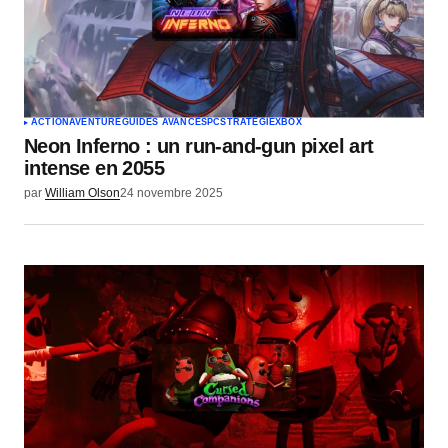
ACTION
AVENTURE
GUIDES AVANCÉS
PC
STRATÉGIE
XBOX
Neon Inferno : un run-and-gun pixel art
intense en 2055
par
William Olson
24 novembre 2025