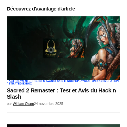
champs obligatoires sont indiqués avec
*
Découvrez d'avantage d'article
Commentaire
*
Votre nom
*
Votre e-mail
*
ACTION
AVENTURE
GUIDES AVANCÉS
NINTENDO
PC
PLAYSTATION
RPG
SIMULATION
STRATÉGIE
XBOX
Envoyer un commentaire
Sacred 2 Remaster : Test et Avis du Hack n
Slash
par
William Olson
24 novembre 2025