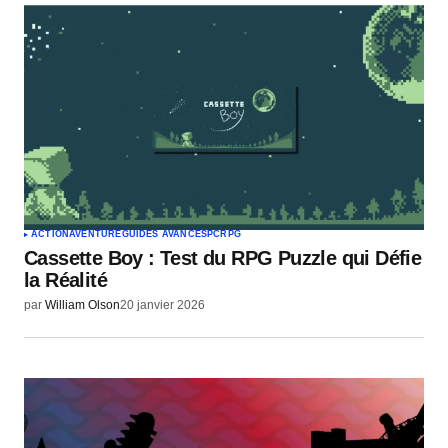
ACTION
AVENTURE
GUIDES AVANCÉS
PC
RPG
Cassette Boy : Test du RPG Puzzle qui Défie
la Réalité
par
William Olson
20 janvier 2026