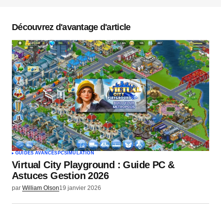
Votre adresse e-mail ne sera pas publiée.
Les
champs obligatoires sont indiqués avec
*
Découvrez d'avantage d'article
Commentaire
*
Votre nom
*
Votre e-mail
*
GUIDES AVANCÉS
PC
SIMULATION
Virtual City Playground : Guide PC &
Envoyer un commentaire
Astuces Gestion 2026
par
William Olson
19 janvier 2026