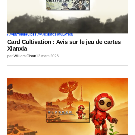
Votre nom
*
Votre e-mail
*
AVENTURE
GUIDES AVANCÉS
PC
SIMULATION
Card Cultivation : Avis sur le jeu de cartes
Envoyer un commentaire
Xianxia
par
William Olson
13 mars 2026