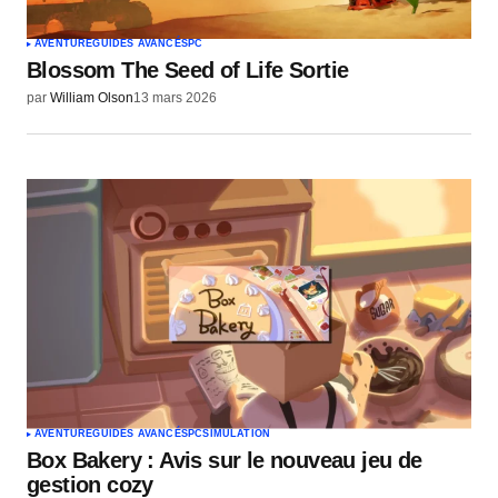
AVENTURE
GUIDES AVANCÉS
PC
Blossom The Seed of Life Sortie
par
William Olson
13 mars 2026
AVENTURE
GUIDES AVANCÉS
PC
SIMULATION
Box Bakery : Avis sur le nouveau jeu de
gestion cozy