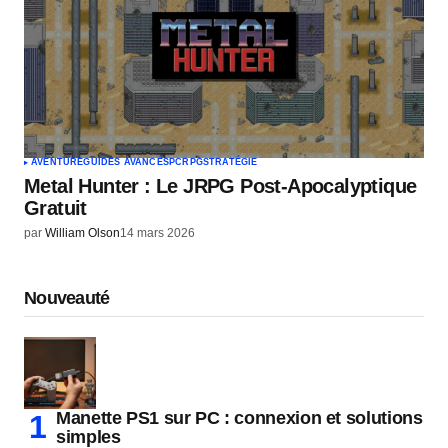
AVENTURE
GUIDES AVANCÉS
PC
RPG
STRATÉGIE
Metal Hunter : Le JRPG Post-Apocalyptique
Gratuit
par
William Olson
14 mars 2026
Nouveauté
Manette PS1 sur PC : connexion et solutions
simples