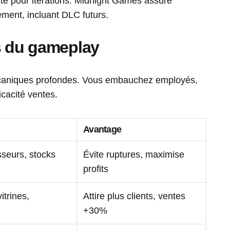
uté pour itérations. Midnight Games assure
ement, incluant DLC futurs.
s du gameplay
écaniques profondes. Vous embauchez employés,
icacité ventes.
Avantage
sseurs, stocks
Évite ruptures, maximise
profits
trines,
Attire plus clients, ventes
+30%