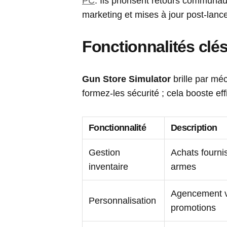
PC
. Ils priorisent retours communa
marketing et mises à jour post-lanc
Fonctionnalités clé
Gun Store Simulator
brille par m
formez-les sécurité ; cela booste eff
Fonctionnalité
Description
Gestion
Achats fourni
inventaire
armes
Agencement vi
Personnalisation
promotions