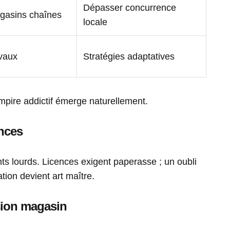
Dépasser concurrence
asins chaînes
locale
vaux
Stratégies adaptatives
empire addictif émerge naturellement.
ences
ts lourds. Licences exigent paperasse ; un oubli
tion devient art maître.
sion magasin