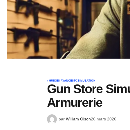
GUIDES AVANCÉS
PC
SIMULATION
Gun Store Simu
Armurerie
par
William Olson
26 mars 2026