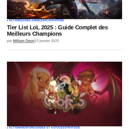
ACTION
GUIDES AVANCÉS
PC
STRATÉGIE
Tier List LoL 2025 : Guide Complet des
Meilleurs Champions
par
William Olson
23 janvier 2025
ACTION
AVENTURE
GUIDES ET ASTUCES
STRATÉGIE