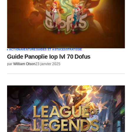
ACTION
AVENTURE
GUIDES ET ASTUCES
STRATÉGIE
Guide Panoplie Iop lvl 70 Dofus
par
William Olson
23 janvier 2025