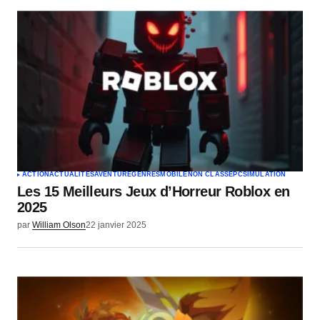
Commentaire
*
Votre nom
*
Votre e-mail
*
ACTION
ACTUALITÉS
AVENTURE
GENRES
MOBILE
NON CLASSÉ
PC
SIMULATION
Les 15 Meilleurs Jeux d’Horreur Roblox en
Envoyer un commentaire
2025
par
William Olson
22 janvier 2025