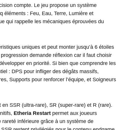
écision compte. Le jeu propose un système
nq éléments : Feu, Eau, Terre, Lumière et
que qui rappelle les mécaniques éprouvées du
stiques uniques et peut monter jusqu’à 6 étoiles
rogression demande réflexion car il faut choisir
évelopper en priorité. Si bien que comprendre les
iel : DPS pour infliger des dégâts massifs,
ires, Supports pour renforcer l’équipe, et Soigneurs
en SSR (ultra-rare), SR (super-rare) et R (rare).
itifs,
Etheria Restart
permet aux joueurs
 rareté inférieure grâce à un système de
s SSR restent privilégiés pour le contenu endgame