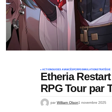
ACTION
GUIDES AVANCÉS
PC
RPG
SIMULATION
STRATÉGIE
Etheria Restar
RPG Tour par 
par
William Olson
1 novembre 2025