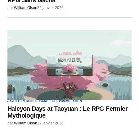
par
William Olson
22 janvier 2026
AVENTURE
GUIDES AVANCÉS
PC
RPG
SIMULATION
Halcyon Days at Taoyuan : Le RPG Fermier
Mythologique
par
William Olson
22 janvier 2026