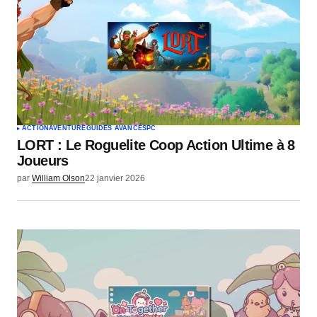
Votre nom
*
Votre e-mail
*
ACTION
AVENTURE
GUIDES AVANCÉS
PC
LORT : Le Roguelite Coop Action Ultime à 8
Envoyer un commentaire
Joueurs
par
William Olson
22 janvier 2026