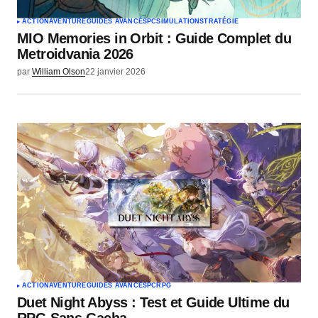
ACTION
AVENTURE
GUIDES AVANCÉS
PC
SIMULATION
STRATÉGIE
MIO Memories in Orbit : Guide Complet du
Metroidvania 2026
par
William Olson
22 janvier 2026
ACTION
AVENTURE
GUIDES AVANCÉS
PC
RPG
Duet Night Abyss : Test et Guide Ultime du
RPG Sans Gacha