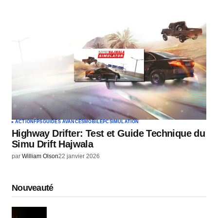
ACTION
FPS
GUIDES AVANCÉS
MOBILE
PC
SIMULATION
Highway Drifter: Test et Guide Technique du
Simu Drift Hajwala
par
William Olson
22 janvier 2026
Nouveauté