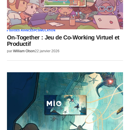
GUIDES AVANCÉS
PC
SIMULATION
On-Together : Jeu de Co-Working Virtuel et
Productif
par
William Olson
22 janvier 2026