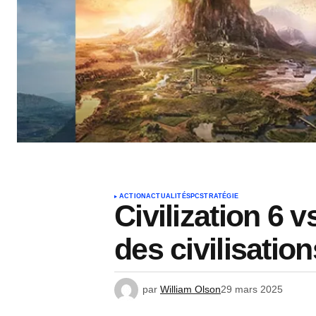
ACTION
ACTUALITÉS
PC
STRATÉGIE
Civilization 6 v
des civilisation
par
William Olson
29 mars 2025