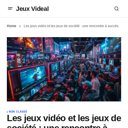
Jeux Videal
Home
Les jeux vidéo et les jeux de société : une rencontre à succès
NON CLASSÉ
Les jeux vidéo et les jeux de