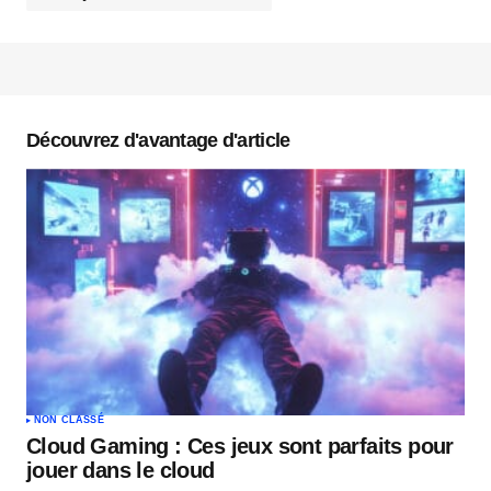
Votre adresse e-mail ne sera pas publiée.
Les
champs obligatoires sont indiqués avec
*
Découvrez d'avantage d'article
Commentaire
*
Votre nom
*
Votre e-mail
*
NON CLASSÉ
Cloud Gaming : Ces jeux sont parfaits pour
Envoyer un commentaire
jouer dans le cloud