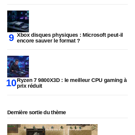
Xbox disques physiques : Microsoft peut-il
encore sauver le format ?
Ryzen 7 9800X3D : le meilleur CPU gaming à
prix réduit
Dernière sortie du thème