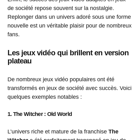
de société repose souvent sur la nostalgie.
Replonger dans un univers adoré sous une forme
nouvelle est un véritable plaisir pour de nombreux
fans.
Les jeux vidéo qui brillent en version
plateau
De nombreux jeux vidéo populaires ont été
transformés en jeux de société avec succès. Voici
quelques exemples notables :
1.
The Witcher : Old World
L’univers riche et mature de la franchise
The