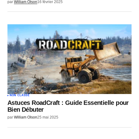
par
William Olson
16 février 2025
NON CLASSÉ
Astuces RoadCraft : Guide Essentielle pour
Bien Débuter
par
William Olson
25 mai 2025